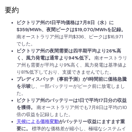
要約
ビクトリア州の1日平均価格は7月8日（水）に
$359/MWh、夜間ピークは$19,070/MWhを記録。
南オーストラリア州は平均$336、ピークは$16,971
でした。
ビクトリア州の夜間需要は四半期平均より26%高
く、風力発電は通常より94%低下。
南オーストラリ
ア州も需要が平均より9%高く、風力発電は基準値よ
り81%低下しており、支援できませんでした。
プレディスパッチ（事前予測）が1時間前に価格急騰
を示唆
し、一部バッテリーがピーク前に放電しまし
た。
ビクトリア州のバッテリーは1日で平均17日分の収益
を獲得。
南オーストラリア州でも7月8日は平均の10
倍の収益を記録しました。
天候による価格変動
がバッテリー収益にますます重
要に。
標準的な価格差が縮小し、極端なシステムイ