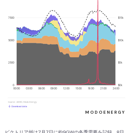
ビクトリア州は7月7日に約9GWの冬季需要を記録。8日