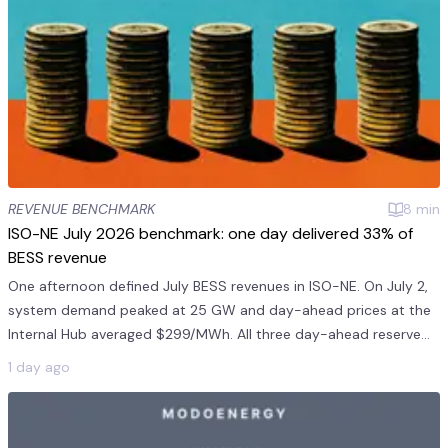
REVENUE BENCHMARK
8
min
ISO-NE July 2026 benchmark: one day delivered 33% of
BESS revenue
One afternoon defined July BESS revenues in ISO-NE. On July 2,
system demand peaked at 25 GW and day-ahead prices at the
Internal Hub averaged $299/MWh. All three day-ahead reserve
products averaged $241/MWh on July 2. This was 11 times the
1 day ago
monthly mea...