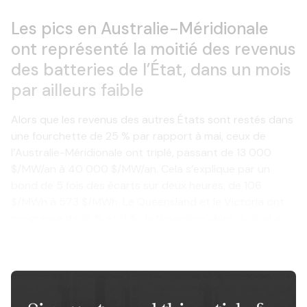
Les pics en Australie-Méridionale
ont représenté la moitié des revenus
des batteries de l’État, dans un mois
par ailleurs faible
Alors que les revenus des autres États sont restés dans
une fourchette de 25 % par rapport à mai, ceux de
l’Australie-Méridionale ont triplé, passant de 13 000
$/MW/an à 40 000 $/MW/an. Cela s’explique par un
bond de 5 fois des écarts sur deux heures, de 106
$/MWh à 573 $/MWh. Le Queensland et le Victoria ont
progressé de 16 % et 11 % ; la Nouvelle-Galles du Sud a
chuté de 29 % car son avance de mai ne s’est pas
répétée.