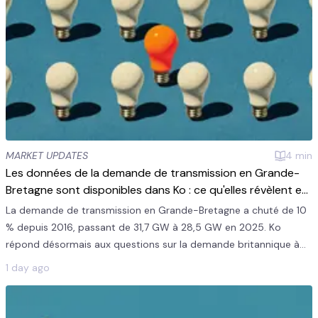
MARKET UPDATES
4
min
Les données de la demande de transmission en Grande-
Bretagne sont disponibles dans Ko : ce qu'elles révèlent et
comment les utiliser
La demande de transmission en Grande-Bretagne a chuté de 10
% depuis 2016, passant de 31,7 GW à 28,5 GW en 2025. Ko
répond désormais aux questions sur la demande britannique à
partir du jeu de données ITSDO d'Elexon.
1 day ago