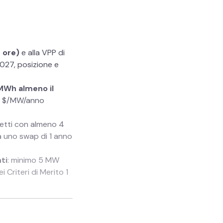
4 ore)
e alla VPP di
2027, posizione e
 MWh almeno il
00 $/MW/anno
etti con almeno 4
a uno swap di 1 anno
ti
: minimo 5 MW
 Criteri di Merito 1