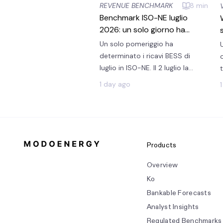
REVENUE BENCHMARK
8
min
Benchmark ISO-NE luglio
2026: un solo giorno ha
generato il 33% dei ricavi
Un solo pomeriggio ha
BESS
determinato i ricavi BESS di
luglio in ISO-NE. Il 2 luglio la
domanda di sistema ha
1 day ago
raggiunto il picco di 25 GW e i
prezzi day-ahead all'Internal Hub
hanno avuto una media di 299
$/MWh. Tutti e tre i prodotti di
riserva day-ahead hanno avuto
Products
una media di 241 $/MWh il 2
luglio. Questo valore è stato 11
Overview
volte superiore alla media
Ko
mensile.
Bankable Forecasts
Analyst Insights
Regulated Benchmarks