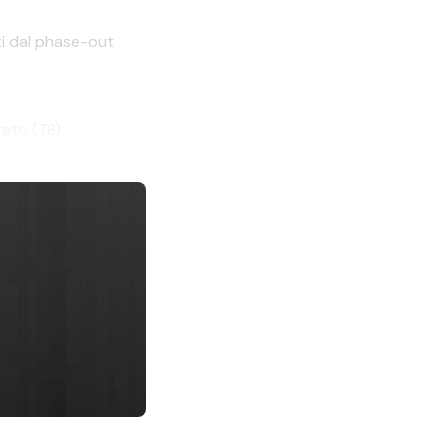
ti dal phase-out
ato (T8).