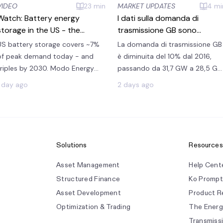
MARKET UPDATES
4
mi
VIDEO
23
min
I dati sulla domanda di
Watch: Battery energy
trasmissione GB sono
storage in the US - the
disponibili su Ko: cosa
forward outlook
La domanda di trasmissione GB
US battery storage covers ~7%
rivelano e come utilizzarli
è diminuita del 10% dal 2016,
of peak demand today - and
passando da 31,7 GW a 28,5 G
triples by 2030. Modo Energy
nel 2025. Ko ora risponde alle
maps where BESS revenues
2 days ago
1 day ago
domande sulla domanda GB
head next across all seven US
utilizzando il dataset ITSDO di
ISOs to 2040.
Elexon.
Solutions
Resources
Asset Management
Help Cent
Structured Finance
Ko Prompt
Asset Development
Product R
Optimization & Trading
The Ener
Transmiss