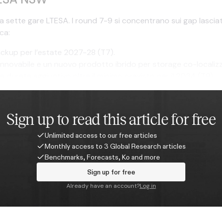
a sette gare LTESA. I round 7-9 si concentrano sui gap lascia
ca:
ckup per l’estate 2027-28 (T7).
nnovabile e un nuovo prodotto ibrido per storage co-localizz
a durata aggiuntivo oltre il minimo previsto per il 2034 (T9).
Sign up to read this article for free
Unlimited access to our free articles
Monthly access to 3 Global Research articles
Benchmarks, Forecasts, Ko and more
Sign up for free
Already have an account?
Log in