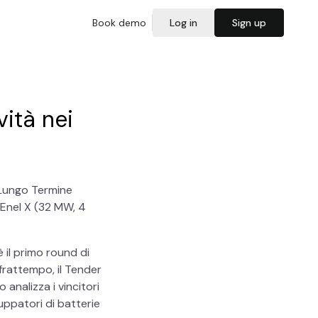
Book demo
Log in
Sign up
vità nei
 Lungo Termine
 Enel X (32 MW, 4
è il primo round di
frattempo, il Tender
analizza i vincitori
uppatori di batterie