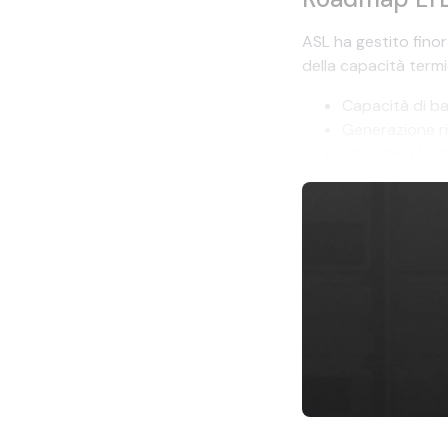
ASL ha gestito finor
della capacità termi
Capacità di ba
Generazione ri
Storage a lung