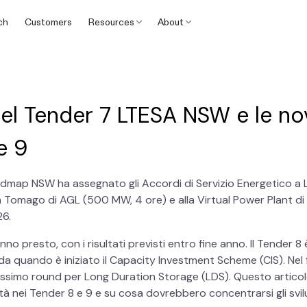
ch
Customers
Resources
About
del Tender 7 LTESA NSW e le no
e 9
oadmap NSW ha assegnato gli Accordi di Servizio Energetico a
a Tomago di AGL (500 MW, 4 ore) e alla Virtual Power Plant di
26.
nno presto, con i risultati previsti entro fine anno. Il Tender 8 
a quando è iniziato il Capacity Investment Scheme (CIS). Nel 
ssimo round per Long Duration Storage (LDS). Questo articolo 
ità nei Tender 8 e 9 e su cosa dovrebbero concentrarsi gli svil