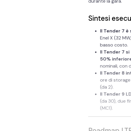
durante la gara.
Sintesi esecu
Il Tender 7 
Enel X (32 MW,
basso costo.
Il Tender 7 
50% inferiore
nominali, con 
Il Tender 8 
ore di storag
(da 2).
Il Tender 9 
(da 30), due fi
(MC1).
Roadmap LT