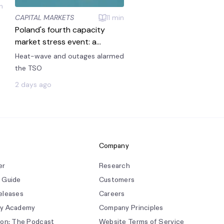
n
CAPITAL MARKETS
11
min
Poland's fourth capacity
market stress event: a
summer call on 4 August
Heat-wave and outages alarmed
2026
the TSO
W
2 days ago
Company
er
Research
 Guide
Customers
eleases
Careers
gy Academy
Company Principles
ion: The Podcast
Website Terms of Service