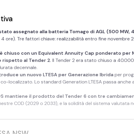
tiva
è stato assegnato alla batteria Tomago di AGL (500 MW, 
 4 ore). Tre fattori chiave: realizzabilità entro fine novembre 
si è chiuso con un Equivalent Annuity Cap ponderato per
 rispetto al Tender 2
. Il Tender 2 era stato chiuso a 40.0
durata decennale.
introduce un nuovo LTESA per Generazione Ibrida
per prog
e co-localizzato. Lo standard Generation LTESA passa anche 
LDS mantiene il prodotto del Tender 6 con tre cambiamen
nestre COD (2029 o 2033), e la solidità del sistema valutata nei
ESA NSW