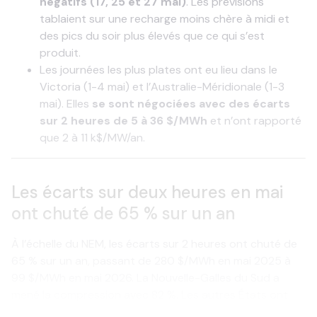
négatifs (17, 25 et 27 mai)
. Les prévisions
tablaient sur une recharge moins chère à midi et
des pics du soir plus élevés que ce qui s’est
produit.
Les journées les plus plates ont eu lieu dans le
Victoria (1-4 mai) et l’Australie-Méridionale (1-3
mai). Elles
se sont négociées avec des écarts
sur 2 heures de 5 à 36 $/MWh
et n’ont rapporté
que 2 à 11 k$/MW/an.
Les écarts sur deux heures en mai
ont chuté de 65 % sur un an
À l’échelle du NEM, les écarts sur 2 heures ont chuté de
65 % sur un an, passant de 280 $/MWh en mai 2025 à
99 $/MWh en mai 2026. La Nouvelle-Galles du Sud a
mené la compression avec 82 %. Les autres États ont
environ diminué de moitié. Les revenus des batteries ont