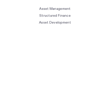
Asset Management
Structured Finance
Asset Development
Optimization & Trading
Resources
Help Center
Ko Prompt Guide
Product Releases
The Energy Academy
Transmission: The Podcast
Weekly Dispatch: Newsletter
Live Events
Forecast Methodologies
Index Methodologies
API Documentation
Company