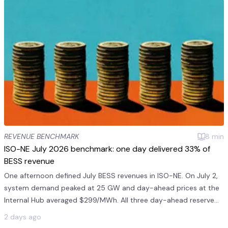
REVENUE BENCHMARK
8
min
ISO-NE July 2026 benchmark: one day delivered 33% of
BESS revenue
One afternoon defined July BESS revenues in ISO-NE. On July 2,
system demand peaked at 25 GW and day-ahead prices at the
Internal Hub averaged $299/MWh. All three day-ahead reserve
products averaged $241/MWh on July 2. This was 11 times the
2 days ago
monthly mea...