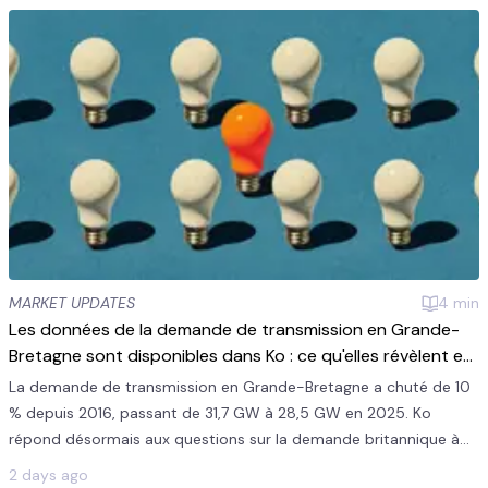
MARKET UPDATES
4
min
Les données de la demande de transmission en Grande-
Bretagne sont disponibles dans Ko : ce qu'elles révèlent et
comment les utiliser
La demande de transmission en Grande-Bretagne a chuté de 10
% depuis 2016, passant de 31,7 GW à 28,5 GW en 2025. Ko
répond désormais aux questions sur la demande britannique à
partir du jeu de données ITSDO d'Elexon.
2 days ago