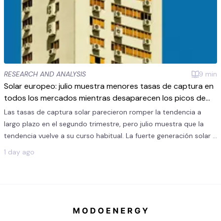
RESEARCH AND ANALYSIS
9
min
Solar europeo: julio muestra menores tasas de captura en
todos los mercados mientras desaparecen los picos de
calor
Las tasas de captura solar parecieron romper la tendencia a
largo plazo en el segundo trimestre, pero julio muestra que la
tendencia vuelve a su curso habitual. La fuerte generación solar y
la menor escasez vespertina redujeron las tasas de captura
1 day ago
interanualmente en todos los mercados europeos.