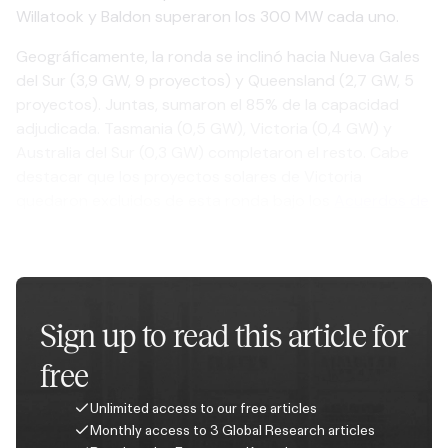
Willatook y Baldon superaron los 300 MW cada uno.
Geográficamente, la ronda se inclinó hacia Nueva Gales
del Sur (3,9 GW, 9 proyectos) y Queensland (2,7 GW, 5
proyectos). Juntas, sumaron el 85% de la capacidad
adjudicada. Tasmania (0,5 GW), Victoria (0,4 GW) y
Australia del Sur (0,3 GW) completaron el resto. Cabe
destacar que los proyectos solares de Victoria
quedaron excluidos de esta ronda bajo los
Acuerdos de
Transformación de Energía Renovable (RETA)
del estado.
Así, toda la asignación victoriana fue para la eólica.
Sign up to read this article for
free
Unlimited access to our free articles
Monthly access to 3 Global Research articles