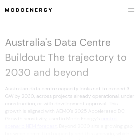
Australia's Data Centre
Buildout: The trajectory to
2030 and beyond
Australian data centre capacity looks set to exceed 3
GW by 2030, across projects already operational, under
construction, or with development approval. This
growth is aligned with AEMO's 2025 Accelerated DC
Growth sensitivity, used in Modo Energy’s
central
scenario NEM forecast
. Beyond 2030 sits a growing gap
between committed capacity and this scenario, which