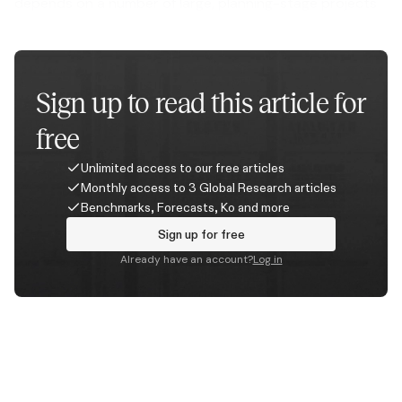
depends on a number of large, planning-stage projects
progressing.
Sign up to read this article for
free
Unlimited access to our free articles
Monthly access to 3 Global Research articles
Benchmarks, Forecasts, Ko and more
Sign up for free
Already have an account?
Log in