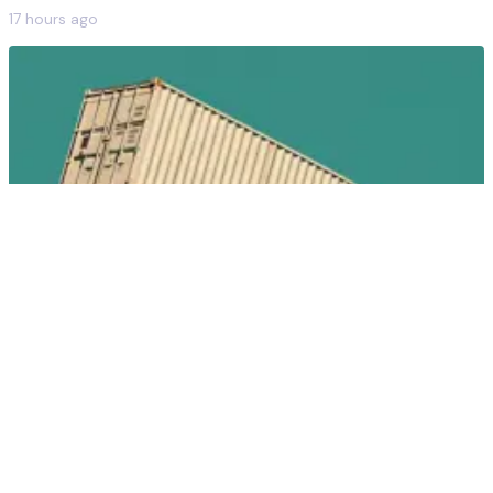
la menor escasez vespertina redujeron las tasas de captura
17 hours ago
interanualmente en todos los mercados europeos.
REVENUE BENCHMARK
9
min
Los ingresos de BESS en GB caen a £63k/MW/año en julio
de 2026
Los ingresos de BESS en Gran Bretaña cayeron un 10% a