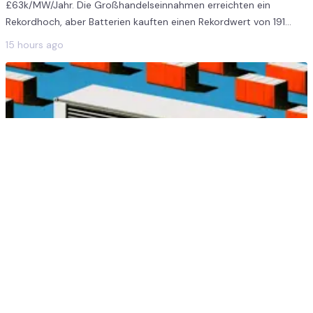
£63k/MW/Jahr. Die Großhandelseinnahmen erreichten ein
Rekordhoch, aber Batterien kauften einen Rekordwert von 191
GWh im Balancing Mechanism.
15 hours ago
5
min
August 2026 Spanien Benchmark-Update:
Liquiditätsbeschränkungen hinzugefügt
Spanien Benchmark-Update: Größenabhängige Modellierung der