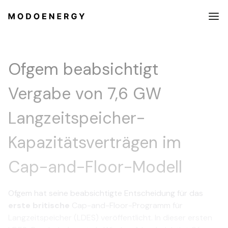
Ofgem beabsichtigt
Vergabe von 7,6 GW
Langzeitspeicher-
Kapazitätsverträgen im
Cap-and-Floor-Modell
​Ofgem hat seine beabsichtigte Entscheidung für das
erste britische
Cap-and-Floor-Programm für
Langzeitspeicher (LDES) veröffentlicht. In dieser ersten