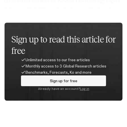
LDES-Runde, bekannt als Window 1, beabsichtigt Ofgem,
aus 73 förderfähigen Projekten 16 mit insgesamt 7,6 GW
und 136,9 GWh auszuzeichnen.
Sign up to read this article for
free
Unlimited access to our free articles
Monthly access to 3 Global Research articles
Benchmarks, Forecasts, Ko and more
Sign up for free
Already have an account?
Log in